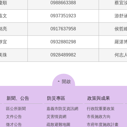
慶順
0988663388
蔡宜
嘉文
0937351923
游舒
銘亮
0917637958
侯哲
靜宜
0932880298
羅湛
美珠
0928489982
何志
開啟
新聞、公告
防災專區
政策與成果
區公所新聞
嘉義市防災資訊網
行政院重要政策
文件公告
災害情資網
市長施政方向
徵才公告
疏散避難地圖
市府年度施政計畫