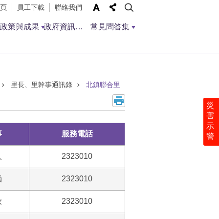
頁
員工下載
聯絡我們
政策與成果
政府資訊公開
常見問答集
里長、里幹事通訊錄
北鎮聯合里
災
害
示
事
服務電話
警
人
2323010
涵
2323010
汝
2323010