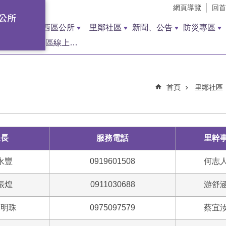
網頁導覽
回首
西區公所
里鄰社區
新聞、公告
防災專區
西區線上調解聲請
首頁
里鄰社區
里長
服務電話
里幹
永豐
0919601508
何志
振煌
0911030688
游舒
蘇明珠
0975097579
蔡宜