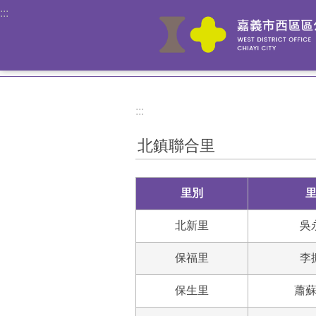
:::
跳到主要內容區塊
:::
北鎮聯合里
里別
北新里
吳
保福里
李
保生里
蕭