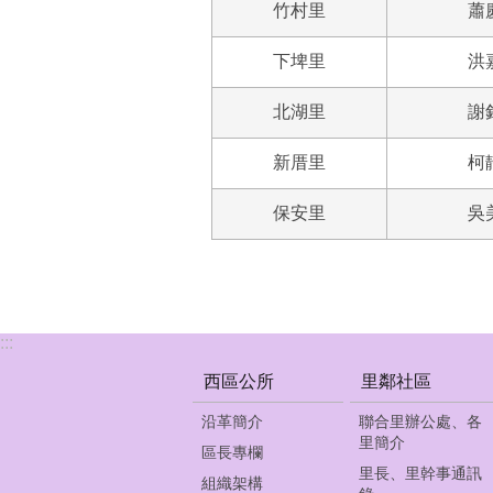
竹村里
蕭
下埤里
洪
北湖里
謝
新厝里
柯
保安里
吳
:::
西區公所
里鄰社區
沿革簡介
聯合里辦公處、各
里簡介
區長專欄
里長、里幹事通訊
組織架構