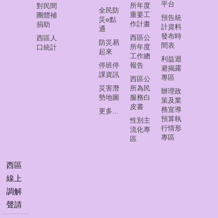
常
平台
所年度
對民間
全民防
見
重要工
團體補
預告統
災e點
問
作計畫
捐助
計資料
通
答
發布時
西區公
西區人
集
防災易
間表
所年度
口統計
起來
工作總
利益迴
西
停班停
報告
避揭露
區
課資訊
專區
西區公
線
災害潛
所為民
辦理政
上
勢地圖
服務白
策及業
調
皮書
務宣導
更多...
解
預算執
性別主
聲
行情形
流化專
請
專區
區
網
西區
頁
線上
導
覽
調解
聲請
回