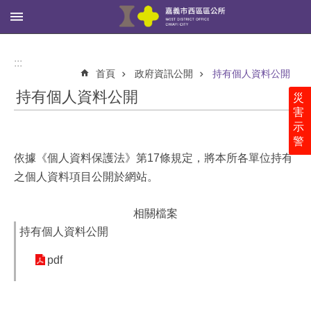
:::
跳到主要內容區塊
進
階
:::
搜
首頁
政府資訊公開
持有個人資料公開
尋
持有個人資料公開
災
害
示
警
西
區
依據《個人資料保護法》第17條規定，將本所各單位持有
公
之個人資料項目公開於網站。
所
相關檔案
里
鄰
持有個人資料公開
社
區
pdf
新
聞、