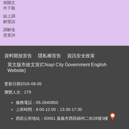
首
相關文
頁
件下載
線上調
員
解聲請
工
調解進
下
度查詢
載
聯
資料開放宣告
絡
隱私權宣告
資訊安全政策
我
英文版市政文宣(Chiayi City Government English
們
Website)
資
更新日期
2026-08-05
料
瀏覽人次
279
開
放
服務電話：05-2840850
宣
上班時間：8:00-12:00；13:30-17:30
告
西區公所地址：60061 嘉義市西區錦州二街28號3樓
隱