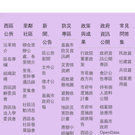
公
告
:::
防
西區
里鄰
新
防災
政策
政府
常見
災
公所
社區
聞、
專區
與成
資訊
問答
專
區
公告
果
公開
集
沿革簡
聯合里
嘉義市
介
辦公
防災資
區公所
行政院
政府資
民政篇
政
處、各
訊網
新聞
重要政
訊公開
區長專
策
社建篇
里簡介
策
專區
欄
災害情
與
文件公
兵役篇
里長、
資網
成
告
市長施
會計公
組織架
里幹事
檔案應
果
政方向
告專區
構
疏散避
徵才公
通訊錄
用篇
難地圖
告
市府年
持有個
西區調
里集會
政
度施政
人資料
解委員
避難收
嘉義市
所
府
計畫
公開
會
容所
政府公
資
社區活
報
市府年
檔案開
西區強
地區災
訊
動消息
度施政
放應用
迫入學
害防救
公
績效報
委員會
西區各
計畫
嘉義市
開
告
社區發
政府
應變小
展協會
OpenData
西區公
組編制