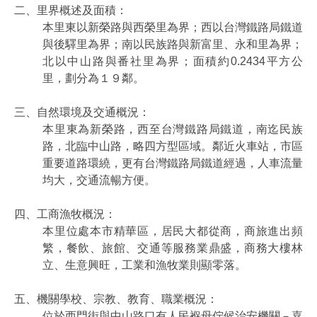
公
二、里界概述及面積：
告
本里東以新榮路與西榮里為界；西以台灣鐵路局鐵道
與後驛里為界；南以民族路與新富里、永和里為界；
防
北以中山路與番社里為界；面積約0.2434平方公
災
里，劃分為１９鄰。
專
區
三、自然環境及交通概況：
政
本里東為新榮路，西至台灣鐵路局鐵道，南迄民族
策
路，北臨中山路，略四方型區域。鄰近火車站，市區
與
重要道路環繞，更有台灣鐵路局鐵道經過，人車流量
成
均大，交通流暢方便。
果
四、工商漁牧概況：
政
府
本里位處本市精華區，居民大都從商，商旅進出頻
資
繁，餐飲、旅館、交通等服務業鼎盛，商務大樓林
訊
立、生意興旺，工業和漁牧業則顯零落。
公
開
五、機關學校、宗教、教育、職業概況：
位於西門街與中山路口有人民褓母佇候治安機關－嘉