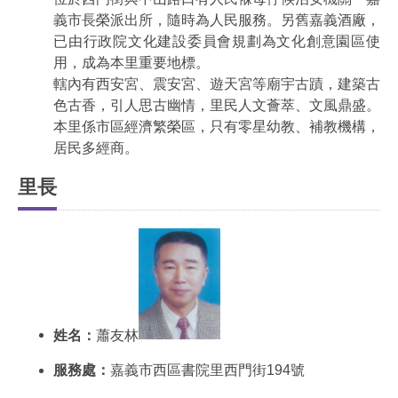
常
義市長榮派出所，隨時為人民服務。另舊嘉義酒廠，
見
問
已由行政院文化建設委員會規劃為文化創意園區使
答
用，成為本里重要地標。
集
轄內有西安宮、震安宮、遊天宮等廟宇古蹟，建築古
色古香，引人思古幽情，里民人文薈萃、文風鼎盛。
西
本里係市區經濟繁榮區，只有零星幼教、補教機構，
區
居民多經商。
線
上
里長
調
解
聲
請
網
頁
導
姓名：
蕭友林
覽
服務處：
嘉義市西區書院里西門街194號
回