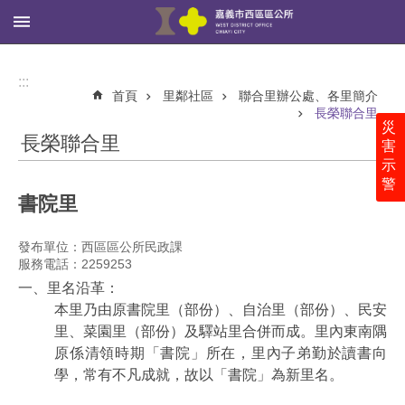
:::
跳到主要內容區塊
進
階
:::
搜
首頁
里鄰社區
聯合里辦公處、各里簡介
尋
長榮聯合里
災
長榮聯合里
害
示
警
西
書院里
區
公
所
發布單位：西區區公所民政課
服務電話：2259253
里
一、里名沿革：
鄰
本里乃由原書院里（部份）、自治里（部份）、民安
社
里、菜園里（部份）及驛站里合併而成。里內東南隅
區
原係清領時期「書院」所在，里內子弟勤於讀書向
學，常有不凡成就，故以「書院」為新里名。
新
聞、