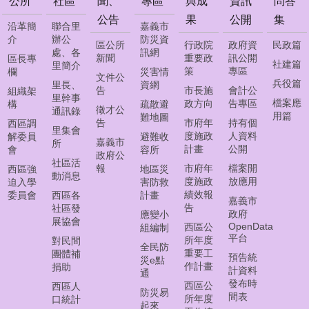
公所
社區
聞、
專區
與成
資訊
問答
私
權
公告
果
公開
集
沿革簡
聯合里
嘉義市
宣
介
辦公
防災資
區公所
行政院
政府資
民政篇
告
處、各
訊網
新聞
重要政
訊公開
區長專
社建篇
里簡介
策
專區
欄
災害情
資
文件公
兵役篇
里長、
資網
告
市長施
會計公
訊
組織架
里幹事
檔案應
政方向
告專區
構
疏散避
安
徵才公
通訊錄
用篇
難地圖
全
告
市府年
持有個
西區調
里集會
政
度施政
人資料
解委員
避難收
嘉義市
所
策
計畫
公開
會
容所
政府公
社區活
報
市府年
檔案開
西區強
地區災
動消息
英
度施政
放應用
迫入學
害防救
文
績效報
委員會
西區各
計畫
嘉義市
版
告
社區發
政府
應變小
市
展協會
OpenData
西區公
組編制
政
平台
所年度
對民間
全民防
文
重要工
團體補
預告統
災e點
宣
作計畫
捐助
計資料
通
(Chiayi
發布時
西區公
西區人
City
防災易
間表
所年度
口統計
Government
起來