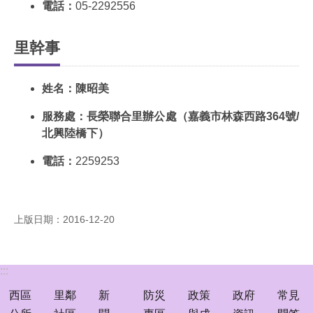
首
電話：
05-2292556
頁
里幹事
員
工
下
姓名：陳昭美
載
服務處：長榮聯合里辦公處（嘉義市林森西路364號/
聯
北興陸橋下）
絡
我
電話：
2259253
們
資
料
上版日期：2016-12-20
開
放
宣
:::
告
西區
里鄰
新
防災
政策
政府
常見
隱