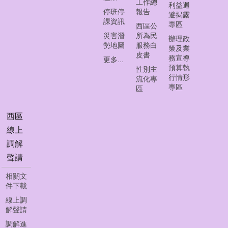
工作總
English
利益迴
停班停
報告
Website)
避揭露
課資訊
專區
西區公
災害潛
所為民
辦理政
勢地圖
服務白
策及業
皮書
務宣導
更多...
預算執
性別主
行情形
流化專
專區
區
西區
線上
調解
聲請
相關文
件下載
線上調
解聲請
調解進