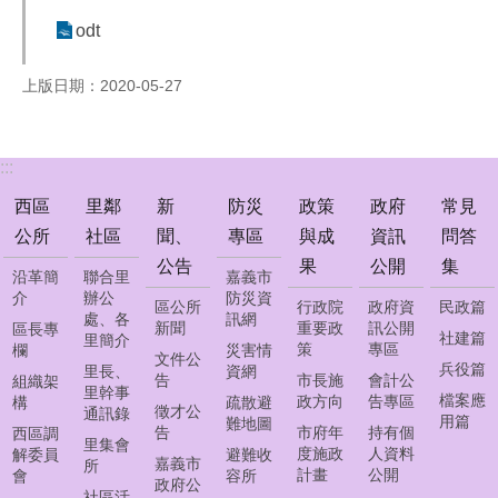
公
odt
告
防
上版日期：2020-05-27
災
專
區
:::
政
西區
里鄰
新
防災
政策
政府
常見
策
公所
社區
聞、
專區
與成
資訊
問答
與
公告
果
公開
集
成
沿革簡
聯合里
嘉義市
果
介
辦公
防災資
區公所
行政院
政府資
民政篇
處、各
訊網
新聞
重要政
訊公開
區長專
政
社建篇
里簡介
策
專區
欄
災害情
文件公
府
兵役篇
里長、
資網
告
市長施
會計公
組織架
資
里幹事
檔案應
政方向
告專區
構
疏散避
訊
徵才公
通訊錄
用篇
難地圖
公
告
市府年
持有個
西區調
里集會
開
度施政
人資料
解委員
避難收
嘉義市
所
計畫
公開
會
容所
政府公
社區活