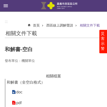
:::
跳到主要內容區塊
進
階
:::
搜
首頁
西區線上調解聲請
相關文件下載
尋
相關文件下載
災
害
示
和解書-空白
警
西
區
公
發布單位：機關單位
所
里
相關檔案
鄰
和解書（全空白格式）
社
區
doc
新
pdf
聞、