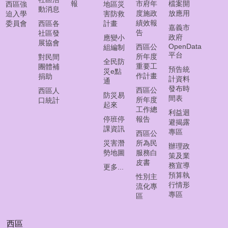
常
報
市府年
檔案開
西區強
地區災
動消息
見
度施政
放應用
迫入學
害防救
問
績效報
委員會
西區各
計畫
嘉義市
告
答
社區發
政府
應變小
展協會
集
OpenData
西區公
組編制
平台
所年度
對民間
全民防
西
重要工
團體補
預告統
災e點
區
作計畫
捐助
計資料
通
線
發布時
西區公
西區人
防災易
上
間表
所年度
口統計
起來
調
工作總
利益迴
解
停班停
報告
避揭露
課資訊
聲
專區
西區公
請
災害潛
所為民
辦理政
勢地圖
服務白
策及業
皮書
務宣導
網
更多...
預算執
頁
性別主
行情形
流化專
導
專區
區
覽
回
西區