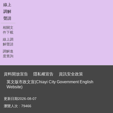
首
線上
頁
調解
員
聲請
工
下
相關文
件下載
載
線上調
聯
解聲請
絡
調解進
我
度查詢
們
資
資料開放宣告
隱私權宣告
資訊安全政策
料
英文版市政文宣(Chiayi City Government English
開
Website)
放
宣
告
更新日期
2026-08-07
瀏覽人次
79466
隱