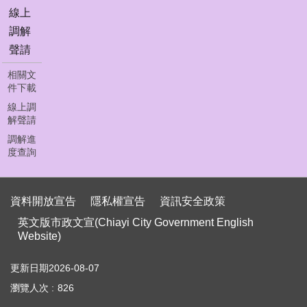
首
線上
頁
調解
員
聲請
工
下
相關文
件下載
載
線上調
聯
解聲請
絡
調解進
我
度查詢
們
資
資料開放宣告
隱私權宣告
資訊安全政策
料
英文版市政文宣(Chiayi City Government English
開
Website)
放
宣
告
更新日期
2026-08-07
瀏覽人次
826
隱