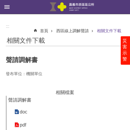
:::
跳到主要內容區塊
進
階
:::
搜
首頁
西區線上調解聲請
相關文件下載
尋
相關文件下載
災
害
示
聲請調解書
警
西
區
公
發布單位：機關單位
所
里
相關檔案
鄰
聲請調解書
社
區
doc
新
pdf
聞、