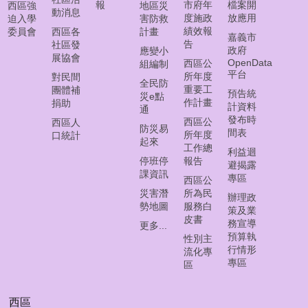
常
報
市府年
檔案開
西區強
地區災
動消息
見
度施政
放應用
迫入學
害防救
問
績效報
委員會
西區各
計畫
嘉義市
告
答
社區發
政府
應變小
展協會
集
OpenData
西區公
組編制
平台
所年度
對民間
全民防
西
重要工
團體補
預告統
災e點
區
作計畫
捐助
計資料
通
線
發布時
西區公
西區人
防災易
上
間表
所年度
口統計
起來
調
工作總
利益迴
解
停班停
報告
避揭露
課資訊
聲
專區
西區公
請
災害潛
所為民
辦理政
勢地圖
服務白
策及業
皮書
務宣導
網
更多...
預算執
頁
性別主
行情形
流化專
導
專區
區
覽
回
西區