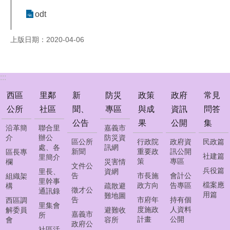
公
odt
告
防
上版日期：2020-04-06
災
專
區
:::
政
西區
里鄰
新
防災
政策
政府
常見
策
公所
社區
聞、
專區
與成
資訊
問答
與
公告
果
公開
集
成
沿革簡
聯合里
嘉義市
果
介
辦公
防災資
區公所
行政院
政府資
民政篇
處、各
訊網
新聞
重要政
訊公開
區長專
政
社建篇
里簡介
策
專區
欄
災害情
文件公
府
兵役篇
里長、
資網
告
市長施
會計公
組織架
資
里幹事
檔案應
政方向
告專區
構
疏散避
訊
徵才公
通訊錄
用篇
難地圖
公
告
市府年
持有個
西區調
里集會
開
度施政
人資料
解委員
避難收
嘉義市
所
計畫
公開
會
容所
政府公
社區活