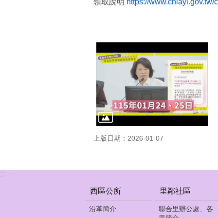
領取說明
https://www.chiayi.gov.tw
上版日期：2026-01-07
:::
西區公所
里鄰社區
沿革簡介
聯合里辦公處、各
里簡介