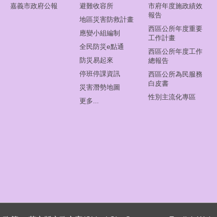
嘉義市政府公報
避難收容所
市府年度施政績效
報告
地區災害防救計畫
西區公所年度重要
應變小組編制
工作計畫
全民防災e點通
西區公所年度工作
防災易起來
總報告
停班停課資訊
西區公所為民服務
白皮書
災害潛勢地圖
性別主流化專區
更多...