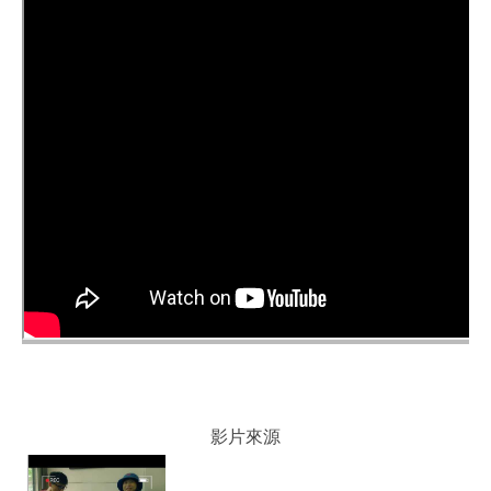
公
告
防
災
專
區
政
策
與
成
果
政
府
資
訊
公
影片來源
開