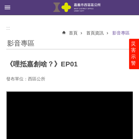
:::
跳到主要內容區塊
進
階
:::
搜
首頁
首頁資訊
影音專區
尋
影音專區
災
害
示
《哩抵嘉創啥？》EP01
警
西
區
公
發布單位：西區公所
所
里
鄰
社
區
新
聞、