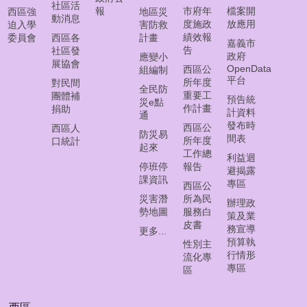
首
社區活
報
市府年
檔案開
西區強
地區災
頁
動消息
度施政
放應用
迫入學
害防救
績效報
委員會
西區各
計畫
嘉義市
員
告
社區發
政府
應變小
工
展協會
OpenData
西區公
組編制
下
平台
所年度
對民間
全民防
載
重要工
團體補
預告統
災e點
作計畫
捐助
計資料
通
聯
發布時
西區公
西區人
絡
防災易
間表
所年度
口統計
我
起來
工作總
利益迴
們
停班停
報告
避揭露
課資訊
專區
西區公
資
災害潛
所為民
辦理政
料
勢地圖
服務白
策及業
皮書
開
務宣導
更多...
放
預算執
性別主
宣
行情形
流化專
專區
告
區
隱