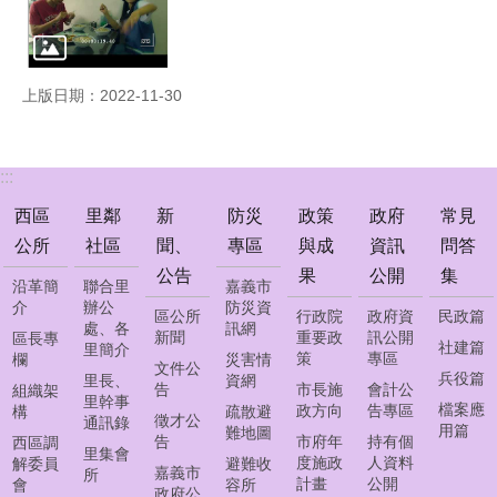
常
見
問
答
上版日期：2022-11-30
集
西
區
:::
線
上
西區
里鄰
新
防災
政策
政府
常見
調
公所
社區
聞、
專區
與成
資訊
問答
解
公告
果
公開
集
聲
沿革簡
聯合里
嘉義市
請
介
辦公
防災資
區公所
行政院
政府資
民政篇
處、各
訊網
新聞
重要政
訊公開
區長專
社建篇
里簡介
策
專區
欄
災害情
網
文件公
兵役篇
里長、
資網
頁
告
市長施
會計公
組織架
里幹事
導
檔案應
政方向
告專區
構
疏散避
徵才公
通訊錄
用篇
覽
難地圖
告
市府年
持有個
西區調
里集會
度施政
人資料
解委員
避難收
嘉義市
所
回
計畫
公開
會
容所
政府公