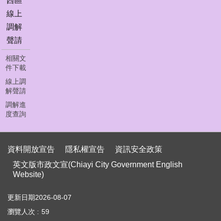
西區
私
線上
權
宣
調解
告
聲請
資
相關文
訊
件下載
安
線上調
全
解聲請
政
調解進
策
度查詢
英
文
版
資料開放宣告
隱私權宣告
資訊安全政策
市
英文版市政文宣(Chiayi City Government English
政
Website)
文
宣
更新日期
2026-08-07
(Chiayi
City
瀏覽人次
59
Government