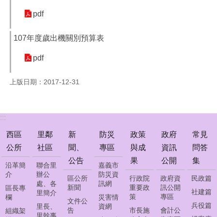
公
pdf
告
防
107年度歲出機關別預算表
災
專
pdf
區
上版日期：2017-12-31
政
策
與
成
:::
果
西區
里鄰
新
防災
政策
政府
常見
政
公所
社區
聞、
專區
與成
資訊
問答
府
公告
果
公開
集
沿革簡
聯合里
嘉義市
資
介
辦公
防災資
訊
區公所
行政院
政府資
民政篇
處、各
訊網
公
新聞
重要政
訊公開
區長專
社建篇
里簡介
策
專區
欄
災害情
開
文件公
兵役篇
里長、
資網
告
市長施
會計公
組織架
里幹事