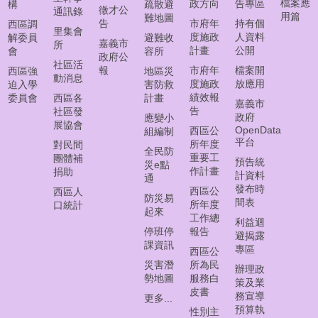
常
檔案應
政方向
告專區
構
疏散避
徵才公
通訊錄
見
用篇
難地圖
告
市府年
持有個
西區調
問
里集會
度施政
人資料
解委員
避難收
嘉義市
所
答
計畫
公開
會
容所
政府公
集
社區活
報
市府年
檔案開
西區強
地區災
動消息
度施政
放應用
迫入學
害防救
西
績效報
委員會
西區各
計畫
嘉義市
區
告
社區發
政府
應變小
線
展協會
OpenData
西區公
組編制
上
平台
所年度
對民間
調
全民防
重要工
團體補
預告統
災e點
解
作計畫
捐助
計資料
通
聲
發布時
西區公
西區人
請
防災易
間表
所年度
口統計
起來
工作總
利益迴
網
停班停
報告
避揭露
課資訊
頁
專區
西區公
導
災害潛
所為民
辦理政
覽
勢地圖
服務白
策及業
皮書
務宣導
更多...
回
預算執
性別主