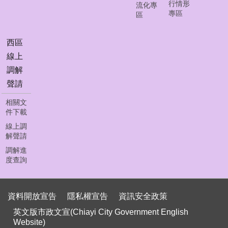
首
行情形
流化專
頁
專區
區
員
西區
工
下
線上
載
調解
聲請
聯
絡
相關文
我
件下載
們
線上調
解聲請
資
調解進
料
度查詢
開
放
宣
資料開放宣告
隱私權宣告
資訊安全政策
告
英文版市政文宣(Chiayi City Government English
隱
Website)