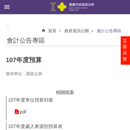
:::
跳到主要內容區塊
進
階
:::
搜
首頁
政府資訊公開
會計公告專區
尋
會計公告專區
災
害
示
107年度預算
警
西
區
公
發布單位：西區公所
所
里
相關檔案
鄰
107年度單位預算封面
社
區
pdf
新
107年度歲入來源別預算表
聞、