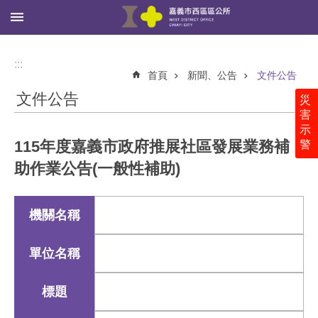
:::
跳到主要內容區塊
進
階
:::
搜
首頁
新聞、公告
文件公告
尋
文件公告
災
害
示
115年度嘉義市政府推展社區發展業務補
警
西
區
助作業公告(一般性補助)
公
所
機關名稱
里
鄰
社
單位名稱
區
標題
新
聞、