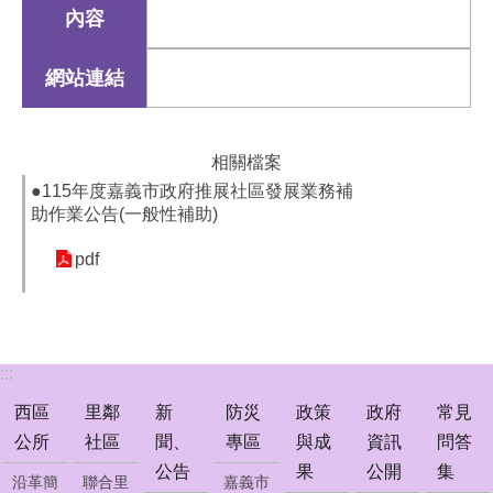
公
內容
告
網站連結
防
災
專
區
相關檔案
●115年度嘉義市政府推展社區發展業務補
政
助作業公告(一般性補助)
策
與
pdf
成
果
政
府
:::
資
訊
西區
里鄰
新
防災
政策
政府
常見
公
公所
社區
聞、
專區
與成
資訊
問答
開
公告
果
公開
集
沿革簡
聯合里
嘉義市