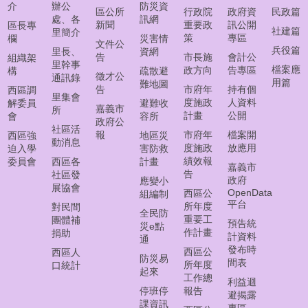
常
介
辦公
防災資
區公所
行政院
政府資
民政篇
見
處、各
訊網
新聞
重要政
訊公開
區長專
問
社建篇
里簡介
策
專區
欄
災害情
文件公
答
兵役篇
里長、
資網
告
市長施
會計公
組織架
集
里幹事
檔案應
政方向
告專區
構
疏散避
徵才公
通訊錄
用篇
難地圖
西
告
市府年
持有個
西區調
里集會
度施政
人資料
區
解委員
避難收
嘉義市
所
計畫
公開
會
容所
線
政府公
社區活
上
報
市府年
檔案開
西區強
地區災
動消息
調
度施政
放應用
迫入學
害防救
解
績效報
委員會
西區各
計畫
嘉義市
告
社區發
聲
政府
應變小
展協會
請
OpenData
西區公
組編制
平台
所年度
對民間
全民防
重要工
團體補
預告統
網
災e點
作計畫
捐助
計資料
頁
通
發布時
西區公
西區人
導
防災易
間表
所年度
口統計
覽
起來
工作總
利益迴
停班停
報告
避揭露
回
課資訊
專區