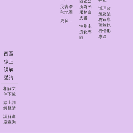
西區公
首
災害潛
所為民
頁
辦理政
勢地圖
服務白
策及業
皮書
務宣導
員
更多...
預算執
性別主
工
行情形
流化專
下
專區
區
載
聯
西區
絡
線上
我
調解
們
聲請
資
相關文
料
件下載
開
線上調
放
解聲請
宣
告
調解進
度查詢
隱