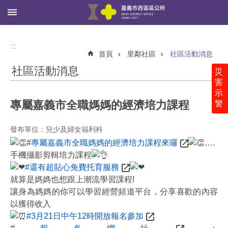
:::
跳到主要內容區塊
進
階
:::
搜
首頁
里鄰社區
社區活動消息
尋
社區活動消息
災
害
示
專屬嘉義市全職媽媽的經濟培力課程
警
西
區
公
發布單位：兒少及婦女福利科
所
#專屬嘉義市全職媽媽的經濟培力課程來囉
….
手機攝影剪輯培力課程
里
#還有超貼心免費托育服務
鄰
就算是媽媽也想跟上潮流學習課程!
社
區
讓身為媽媽的你可以學習經營頻道平台，分享喜歡的內容
以獲得收入
新
#3月21日中午12時開放報名參加
聞、