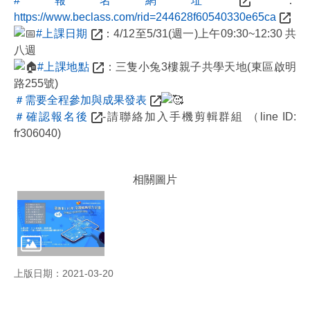
#報名網址
：
公
https://www.beclass.com/rid=244628f60540330e65ca
告
#上課日期
：4/12至5/31(週一)上午09:30~12:30 共
八週
防
災
#上課地點
：三隻小兔3樓親子共學天地(東區啟明
專
路255號)
區
＃需要全程參加與成果發表
＃確認報名後
-請聯絡加入手機剪輯群組 （line ID:
政
fr306040)
策
與
成
相關圖片
果
政
府
資
訊
公
上版日期：2021-03-20
開