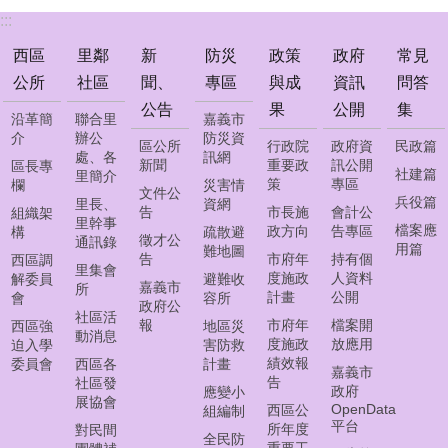
常
:::
見
問
西區
里鄰
新
防災
政策
政府
常見
答
公所
社區
聞、
專區
與成
資訊
問答
集
公告
果
公開
集
沿革簡
聯合里
嘉義市
西
介
辦公
防災資
區公所
行政院
政府資
民政篇
區
處、各
訊網
新聞
重要政
訊公開
區長專
線
社建篇
里簡介
策
專區
欄
災害情
上
文件公
兵役篇
里長、
資網
告
市長施
會計公
調
組織架
里幹事
檔案應
政方向
告專區
構
疏散避
解
徵才公
通訊錄
用篇
難地圖
聲
告
市府年
持有個
西區調
里集會
請
度施政
人資料
解委員
避難收
嘉義市
所
計畫
公開
會
容所
政府公
社區活
報
市府年
檔案開
西區強
地區災
網
動消息
度施政
放應用
迫入學
害防救
頁
績效報
委員會
西區各
計畫
導
嘉義市
告
社區發
覽
政府
應變小
展協會
OpenData
西區公
組編制
平台
所年度
對民間
回
全民防
重要工