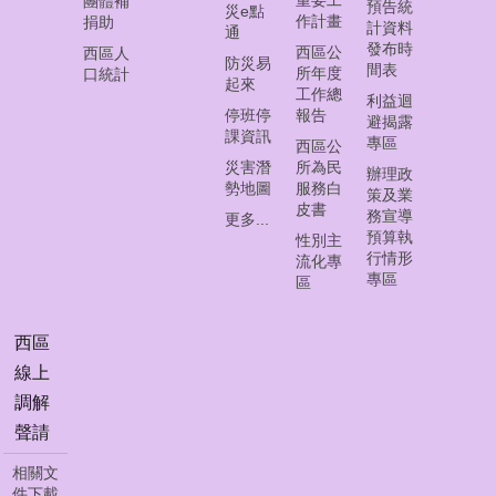
團體補
首
預告統
災e點
作計畫
捐助
計資料
頁
通
發布時
西區公
西區人
防災易
間表
所年度
口統計
員
起來
工作總
工
利益迴
停班停
報告
下
避揭露
課資訊
專區
載
西區公
災害潛
所為民
辦理政
勢地圖
服務白
聯
策及業
皮書
絡
務宣導
更多...
預算執
我
性別主
行情形
們
流化專
專區
區
資
料
西區
開
線上
放
調解
宣
聲請
告
相關文
隱
件下載