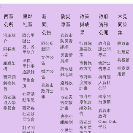
常
:::
見
問
西區
里鄰
新
防災
政策
政府
常見
答
公所
社區
聞、
專區
與成
資訊
問答
集
公告
果
公開
集
沿革簡
聯合里
嘉義市
西
介
辦公
防災資
區公所
行政院
政府資
民政篇
區
處、各
訊網
新聞
重要政
訊公開
區長專
線
社建篇
里簡介
策
專區
欄
災害情
上
文件公
兵役篇
里長、
資網
告
市長施
會計公
調
組織架
里幹事
檔案應
政方向
告專區
構
疏散避
解
徵才公
通訊錄
用篇
難地圖
聲
告
市府年
持有個
西區調
里集會
請
度施政
人資料
解委員
避難收
嘉義市
所
計畫
公開
會
容所
政府公
社區活
報
市府年
檔案開
西區強
地區災
網
動消息
度施政
放應用
迫入學
害防救
頁
績效報
委員會
西區各
計畫
導
嘉義市
告
社區發
覽
政府
應變小
展協會
OpenData
西區公
組編制
平台
所年度
對民間
回
全民防
重要工