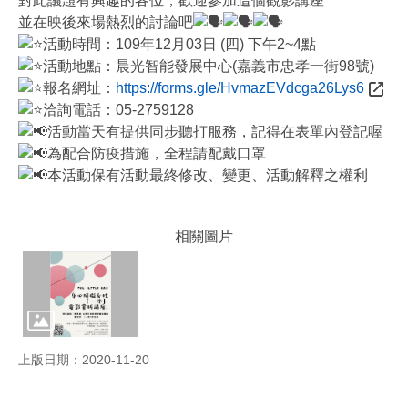
對此議題有興趣的各位，歡迎參加這個觀影講座
公
並在映後來場熱烈的討論吧
告
活動時間：109年12月03日 (四) 下午2~4點
活動地點：晨光智能發展中心(嘉義市忠孝一街98號)
防
災
報名網址：
https://forms.gle/HvmazEVdcga26Lys6
專
洽詢電話：05-2759128
區
活動當天有提供同步聽打服務，記得在表單內登記喔
為配合防疫措施，全程請配戴口罩
政
本活動保有活動最終修改、變更、活動解釋之權利
策
與
成
相關圖片
果
政
府
資
訊
公
上版日期：2020-11-20
開