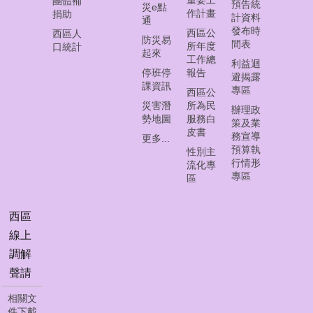
團體補
首
預告統
災e點
作計畫
捐助
計資料
頁
通
發布時
西區公
西區人
防災易
間表
所年度
口統計
員
起來
工作總
工
利益迴
停班停
報告
下
避揭露
課資訊
專區
載
西區公
災害潛
所為民
辦理政
勢地圖
服務白
聯
策及業
皮書
絡
務宣導
更多...
預算執
我
性別主
行情形
們
流化專
專區
區
資
料
西區
開
線上
放
調解
宣
聲請
告
相關文
隱
件下載