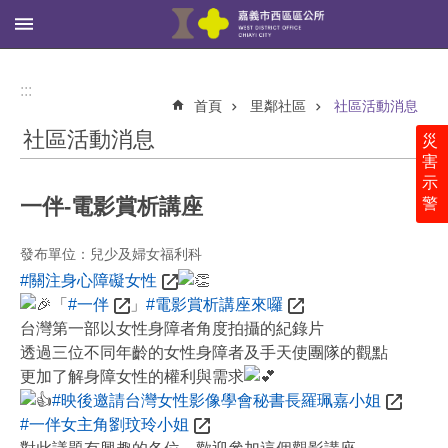
:::
跳到主要內容區塊
進
階
:::
搜
首頁
里鄰社區
社區活動消息
尋
社區活動消息
災
害
示
一伴-電影賞析講座
警
西
區
公
發布單位：兒少及婦女福利科
所
#關注身心障礙女性
「
#一伴
」
#電影賞析講座來囉
里
台灣第一部以女性身障者角度拍攝的紀錄片
鄰
透過三位不同年齡的女性身障者及手天使團隊的觀點
社
區
更加了解身障女性的權利與需求
#映後邀請台灣女性影像學會秘書長羅珮嘉小姐
新
#一伴女主角劉玟玲小姐
聞、