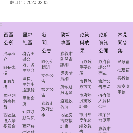
上版日期：2020-02-03
公
告
防
:::
災
專
西區
里鄰
新
防災
政策
政府
常見
區
公所
社區
聞、
專區
與成
資訊
問答
公告
果
公開
集
政
沿革簡
聯合里
嘉義市
策
介
辦公
防災資
區公所
行政院
政府資
民政篇
處、各
訊網
與
新聞
重要政
訊公開
區長專
社建篇
里簡介
成
策
專區
欄
災害情
文件公
果
兵役篇
里長、
資網
告
市長施
會計公
組織架
里幹事
檔案應
政方向
告專區
構
疏散避
徵才公
政
通訊錄
用篇
難地圖
告
市府年
持有個
西區調
府
里集會
度施政
人資料
解委員
避難收
資
嘉義市
所
計畫
公開
會
容所
訊
政府公
社區活
報
市府年
檔案開
公
西區強
地區災
動消息
度施政
放應用
迫入學
害防救
開
績效報
委員會
西區各
計畫
嘉義市
告
社區發