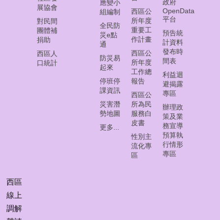
常
政府
應變小
展協會
OpenData
見
西區公
組編制
平台
所年度
對民間
問
全民防
重要工
團體補
答
預告統
災e點
作計畫
捐助
集
計資料
通
發布時
西區公
西區人
防災易
間表
所年度
西
口統計
起來
工作總
區
利益迴
停班停
報告
線
避揭露
課資訊
專區
上
西區公
調
災害潛
所為民
辦理政
勢地圖
服務白
解
策及業
皮書
聲
務宣導
更多...
請
預算執
性別主
行情形
流化專
專區
區
網
頁
導
西區
覽
線上
調解
回