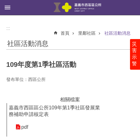
:::
跳到主要內容區塊
進
階
:::
搜
首頁
里鄰社區
社區活動消息
尋
社區活動消息
災
害
示
109年度第1季社區活動
警
西
區
公
發布單位：西區公所
所
里
相關檔案
鄰
嘉義市西區區公所109年第1季社區發展業
社
務補助申請核定表
區
pdf
新
聞、