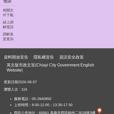
聲請
首
頁
相關文
件下載
員
線上調
工
解聲請
下
載
調解進
度查詢
聯
絡
我
資料開放宣告
隱私權宣告
資訊安全政策
們
英文版市政文宣(Chiayi City Government English
Website)
資
料
更新日期
2026-08-07
開
放
瀏覽人次
116
宣
服務電話：05-2840850
告
上班時間：8:00-12:00；13:30-17:30
隱
西區公所地址：60061 嘉義市西區錦州二街28號3樓