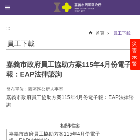
:::
跳到主要內容區塊
進
階
:::
搜
首頁
員工下載
尋
員工下載
災
害
示
嘉義市政府員工協助方案115年4月份電子
警
西
區
報：EAP法律諮詢
公
所
發布單位：西區區公所人事室
里
嘉義市政府員工協助方案115年4月份電子報：EAP法律諮
鄰
詢
社
區
相關檔案
新
嘉義市政府員工協助方案115年4月份電子
聞、