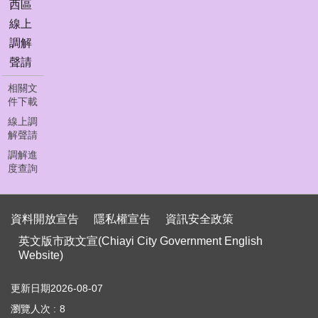
首
西區
頁
線上
調解
員
聲請
工
下
相關文
載
件下載
線上調
聯
解聲請
絡
我
調解進
們
度查詢
資
料
資料開放宣告
隱私權宣告
資訊安全政策
開
英文版市政文宣(Chiayi City Government English
放
Website)
宣
告
更新日期
2026-08-07
隱
瀏覽人次
8