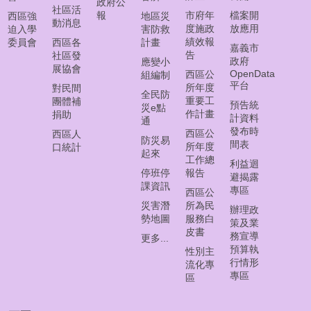
常
政府公
社區活
報
市府年
檔案開
見
西區強
地區災
動消息
度施政
放應用
迫入學
害防救
問
績效報
委員會
西區各
計畫
答
嘉義市
告
社區發
集
政府
應變小
展協會
OpenData
西區公
組編制
平台
所年度
對民間
西
全民防
重要工
團體補
區
預告統
災e點
作計畫
捐助
線
計資料
通
發布時
上
西區公
西區人
防災易
間表
所年度
調
口統計
起來
工作總
解
利益迴
停班停
報告
聲
避揭露
課資訊
專區
請
西區公
災害潛
所為民
辦理政
勢地圖
服務白
策及業
網
皮書
務宣導
更多...
頁
預算執
性別主
導
行情形
流化專
覽
專區
區
回