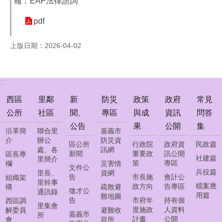
報：EAP法律諮詢
公
告
pdf
防
上版日期：2026-04-02
災
專
區
:::
政
策
西區
里鄰
新
防災
政策
政府
常見
與
公所
社區
聞、
專區
與成
資訊
問答
成
公告
果
公開
集
果
沿革簡
聯合里
嘉義市
介
辦公
防災資
區公所
行政院
政府資
民政篇
處、各
訊網
政
新聞
重要政
訊公開
區長專
社建篇
里簡介
府
策
專區
欄
災害情
文件公
資
兵役篇
里長、
資網
告
市長施
會計公
組織架
訊
里幹事
檔案應
政方向
告專區
構
疏散避
徵才公
公
通訊錄
用篇
難地圖
告
市府年
持有個
西區調
開
里集會
度施政
人資料
解委員
避難收
嘉義市
所
計畫
公開
會
容所