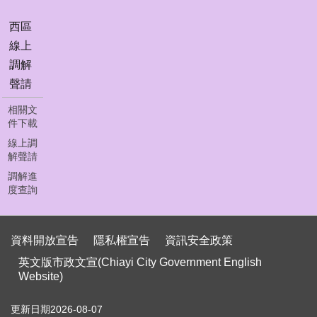
首
頁
西區
線上
員
工
調解
下
聲請
載
相關文
聯
件下載
絡
線上調
我
解聲請
們
調解進
度查詢
資
料
開
資料開放宣告
隱私權宣告
資訊安全政策
放
宣
英文版市政文宣(Chiayi City Government English
Website)
告
隱
更新日期
2026-08-07