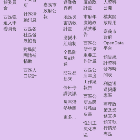
常
度施政
人資料
解委員
避難收
嘉義市
所
見
計畫
公開
會
容所
政府公
問
社區活
報
市府年
檔案開
西區強
地區災
動消息
答
度施政
放應用
迫入學
害防救
集
績效報
委員會
西區各
計畫
嘉義市
告
社區發
政府
應變小
西
展協會
OpenData
西區公
組編制
區
平台
所年度
對民間
全民防
線
重要工
團體補
預告統
災e點
上
作計畫
捐助
計資料
通
調
發布時
西區公
西區人
解
防災易
間表
所年度
口統計
起來
聲
工作總
利益迴
請
停班停
報告
避揭露
課資訊
專區
西區公
網
災害潛
所為民
辦理政
勢地圖
服務白
頁
策及業
皮書
導
務宣導
更多...
覽
預算執
性別主
行情形
流化專
專區
回
區