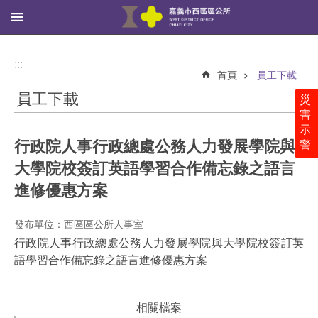
:::
跳到主要內容區塊
進
階
:::
搜
首頁
員工下載
尋
員工下載
災
害
示
行政院人事行政總處公務人力發展學院與
警
西
區
大學院校簽訂英語學習合作備忘錄之語言
公
進修優惠方案
所
里
發布單位：西區區公所人事室
鄰
行政院人事行政總處公務人力發展學院與大學院校簽訂英
社
語學習合作備忘錄之語言進修優惠方案
區
新
相關檔案
聞、