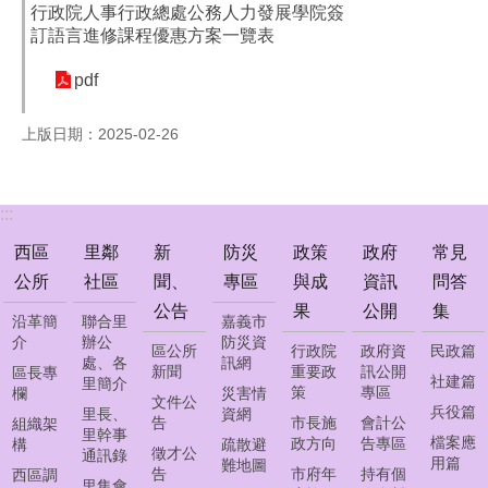
公
行政院人事行政總處公務人力發展學院簽
告
訂語言進修課程優惠方案一覽表
防
pdf
災
專
上版日期：2025-02-26
區
政
:::
策
與
西區
里鄰
新
防災
政策
政府
常見
成
公所
社區
聞、
專區
與成
資訊
問答
果
公告
果
公開
集
沿革簡
聯合里
嘉義市
政
介
辦公
防災資
區公所
行政院
政府資
民政篇
府
處、各
訊網
新聞
重要政
訊公開
區長專
資
社建篇
里簡介
策
專區
欄
災害情
訊
文件公
兵役篇
里長、
資網
公
告
市長施
會計公
組織架
里幹事
檔案應
政方向
告專區
開
構
疏散避
徵才公
通訊錄
用篇
難地圖
告
市府年
持有個
西區調
里集會