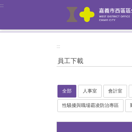
:::
跳到主要內容區塊
:::
員工下載
全部
人事室
會計室
性騷擾與職場霸凌防治專區