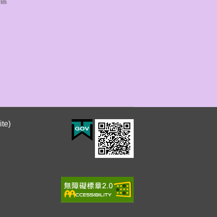
區
te)