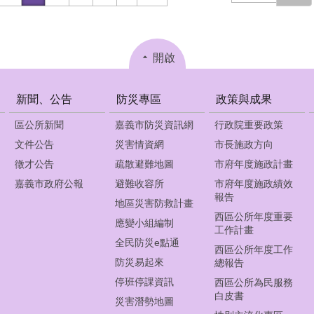
開啟
新聞、公告
防災專區
政策與成果
區公所新聞
嘉義市防災資訊網
行政院重要政策
文件公告
災害情資網
市長施政方向
徵才公告
疏散避難地圖
市府年度施政計畫
嘉義市政府公報
避難收容所
市府年度施政績效
報告
地區災害防救計畫
西區公所年度重要
應變小組編制
工作計畫
全民防災e點通
西區公所年度工作
防災易起來
總報告
停班停課資訊
西區公所為民服務
白皮書
災害潛勢地圖