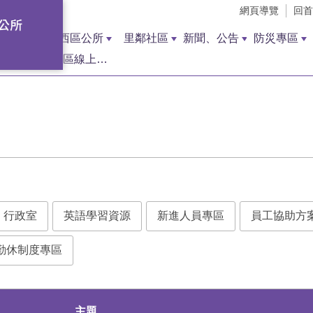
網頁導覽
回首
西區公所
里鄰社區
新聞、公告
防災專區
西區線上調解聲請
行政室
英語學習資源
新進人員專區
員工協助方
勤休制度專區
主題