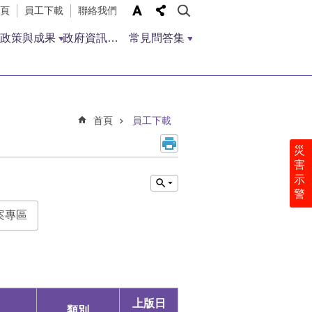
頁
員工下載
聯絡我們
政策與成果
政府資訊公開
常見問答集
首頁
員工下載
災
害
示
警
案專區
上版日
類別