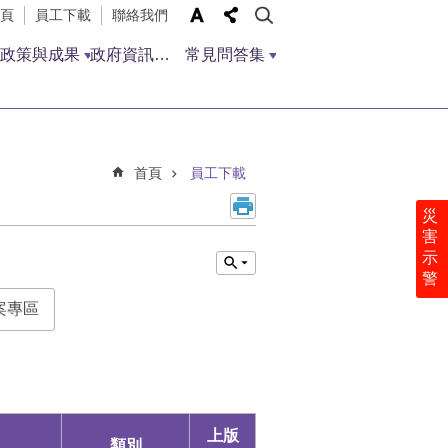
頁
員工下載
聯絡我們
政策與成果
政府資訊公開
常見問答集
首頁
員工下載
災
害
示
警
案專區
上版
類別