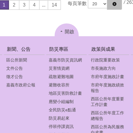
/
26
每頁筆數
1
2
3
4
...
14
開啟
新聞、公告
防災專區
政策與成果
區公所新聞
嘉義市防災資訊網
行政院重要政策
文件公告
災害情資網
市長施政方向
徵才公告
疏散避難地圖
市府年度施政計畫
嘉義市政府公報
避難收容所
市府年度施政績效
報告
地區災害防救計畫
西區公所年度重要
應變小組編制
工作計畫
全民防災e點通
西區公所年度工作
防災易起來
總報告
停班停課資訊
西區公所為民服務
白皮書