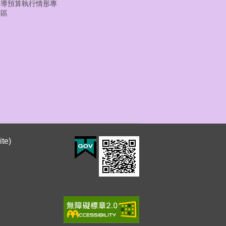
導預算執行情形專
區
te)