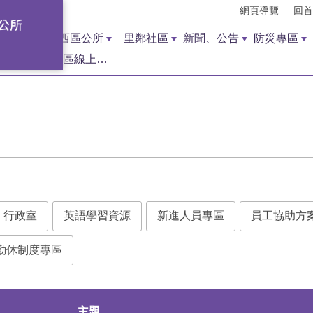
網頁導覽
回首
西區公所
里鄰社區
新聞、公告
防災專區
西區線上調解聲請
行政室
英語學習資源
新進人員專區
員工協助方
勤休制度專區
主題