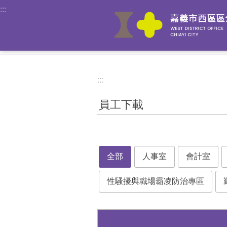
:::
跳到主要內容區塊
:::
員工下載
全部
人事室
會計室
性騷擾與職場霸凌防治專區